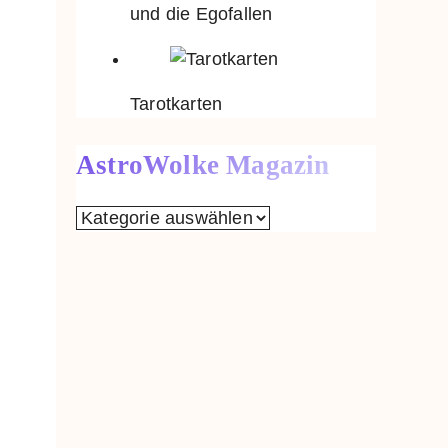
und die Egofallen
Tarotkarten
AstroWolke Magazin
AstroWolke
Magazin