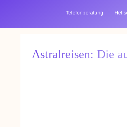
Zum
Inhalt
Telefonberatung
Hell
springen
Astralreisen: Die a