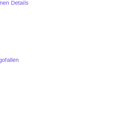
inen Details
gofallen