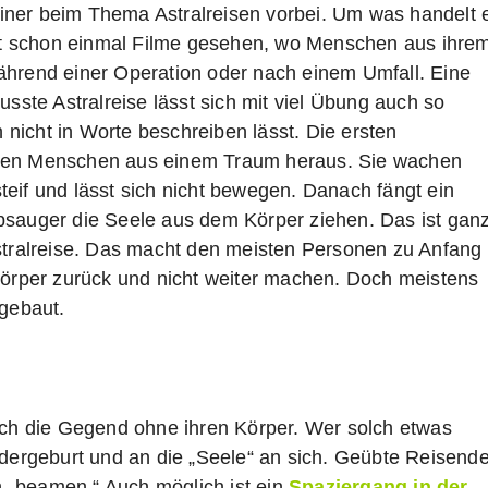
iner beim Thema Astralreisen vorbei. Um was handelt 
 hat schon einmal Filme gesehen, wo Menschen aus ihre
ährend einer Operation oder nach einem Umfall. Eine
usste Astralreise lässt sich mit viel Übung auch so
h nicht in Worte beschreiben lässt. Die ersten
sten Menschen aus einem Traum heraus. Sie wachen
 steif und lässt sich nicht bewegen. Danach fängt ein
bsauger die Seele aus dem Körper ziehen. Das ist gan
Astralreise. Das macht den meisten Personen zu Anfang
 Körper zurück und nicht weiter machen. Doch meistens
sgebaut.
urch die Gegend ohne ihren Körper. Wer solch etwas
edergeburt und an die „Seele“ an sich. Geübte Reisend
 „beamen.“ Auch möglich ist ein
Spaziergang in der