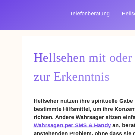
Zum
Inhalt
Telefonberatung
Hell
springen
Hellsehen mit oder
zur Erkenntnis
Hellseher nutzen ihre spirituelle Gab
bestimmte Hilfsmittel, um ihre Konzent
richten. Andere Wahrsager sitzen einf
Wahrsagen per SMS & Handy
an, bera
anstehenden Problem, ohne dass sie d