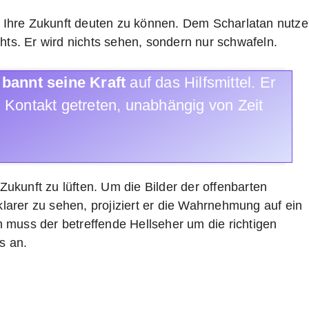
r, Ihre Zukunft deuten zu können. Dem Scharlatan nutz
hts. Er wird nichts sehen, sondern nur schwafeln.
n
bannt seine Kraft
auf das Hilfsmittel. Er
 in Kontakt getreten, unabhängig von Zeit
 Zukunft zu lüften. Um die Bilder der offenbarten
arer zu sehen, projiziert er die Wahrnehmung auf ein
ch muss der betreffende Hellseher um die richtigen
s an.