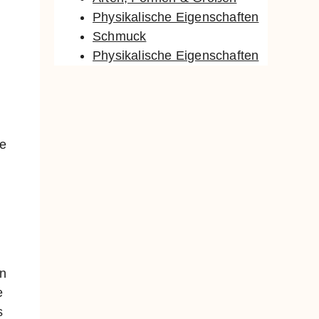
Physikalische Eigenschaften
Schmuck
Physikalische Eigenschaften
ie
n
en
e
s