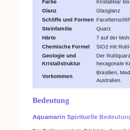
Farbe
Kristallklar b
Glanz
Glasglanz
Schliffe und Formen
Facettenschlif
Steinfamilie
Quarz
Härte
7 auf der Moh
Chemische Formel
SiO2 mit Ruti
Geologie und
Der Rutilquar
Kristallstruktur
hexagonale Kri
Brasilien, Ma
Vorkommen
Australien.
Bedeutung
Aquamarin Spirituelle Bedeutun