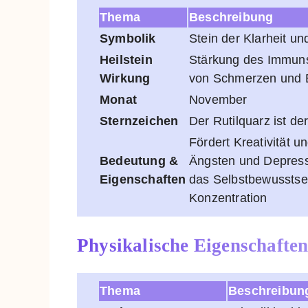
Thema
Beschreibung
Symbolik
Stein der Klarheit un
Heilstein
Stärkung des Immuns
Wirkung
von Schmerzen und 
Monat
November
Sternzeichen
Der Rutilquarz ist d
Fördert Kreativität u
Bedeutung &
Ängsten und Depressi
Eigenschaften
das Selbstbewusstsein
Konzentration
Physikalische Eigenschafte
Thema
Beschreibun