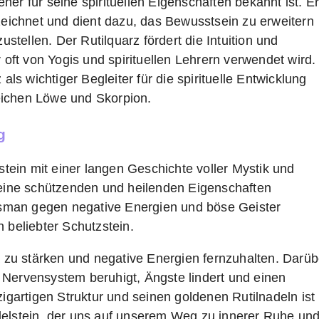
jeher für seine spirituellen Eigenschaften bekannt ist. E
ezeichnet und dient dazu, das Bewusstsein zu erweitern
tellen. Der Rutilquarz fördert die Intuition und
r oft von Yogis und spirituellen Lehrern verwendet wird.
 als wichtiger Begleiter für die spirituelle Entwicklung
eichen Löwe und Skorpion.
g
lstein mit einer langen Geschichte voller Mystik und
 seine schützenden und heilenden Eigenschaften
lisman gegen negative Energien und böse Geister
 beliebter Schutzstein.
ra zu stärken und negative Energien fernzuhalten. Darüb
 Nervensystem beruhigt, Ängste lindert und einen
zigartigen Struktur und seinen goldenen Rutilnadeln ist
delstein, der uns auf unserem Weg zu innerer Ruhe un