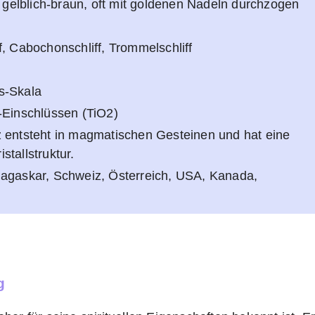
is gelblich-braun, oft mit goldenen Nadeln durchzogen
f, Cabochonschliff, Trommelschliff
s-Skala
l-Einschlüssen (TiO2)
z entsteht in magmatischen Gesteinen und hat eine
stallstruktur.
dagaskar, Schweiz, Österreich, USA, Kanada,
g