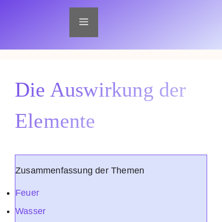
Zum
Inhalt
Menü
springen
Die Auswirkung der
Elemente
Zusammenfassung der Themen
Feuer
Wasser