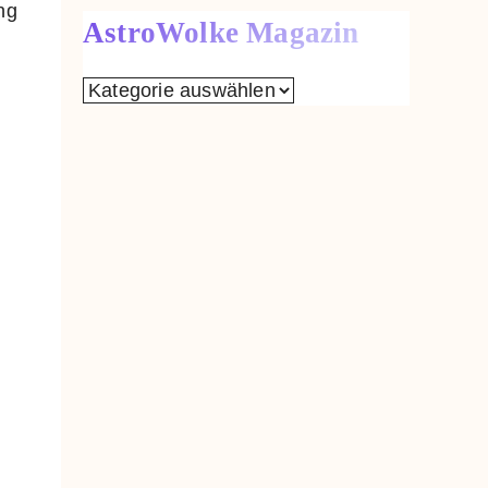
ng
AstroWolke Magazin
AstroWolke
Magazin