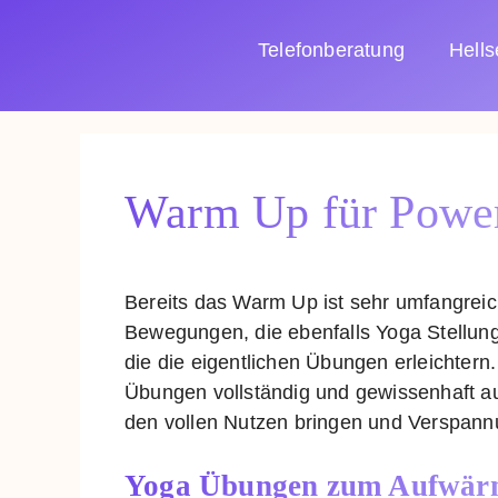
Zum
Inhalt
Telefonberatung
Hell
springen
Warm Up für Powe
Bereits das Warm Up ist sehr umfangreic
Bewegungen, die ebenfalls Yoga Stellung
die die eigentlichen Übungen erleichtern. 
Übungen vollständig und gewissenhaft au
den vollen Nutzen bringen und Verspann
Yoga Übungen zum Aufwär