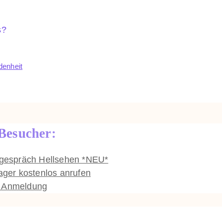
s?
denheit
 Besucher:
stgespräch Hellsehen *NEU*
er kostenlos anrufen
e Anmeldung