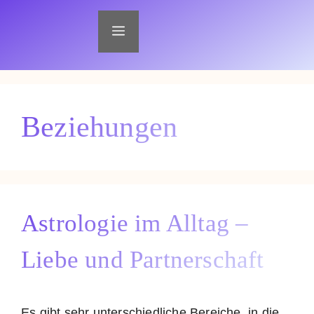
Zum
Inhalt
Menü
springen
Beziehungen
Astrologie im Alltag –
Liebe und Partnerschaft
Es gibt sehr unterschiedliche Bereiche, in die